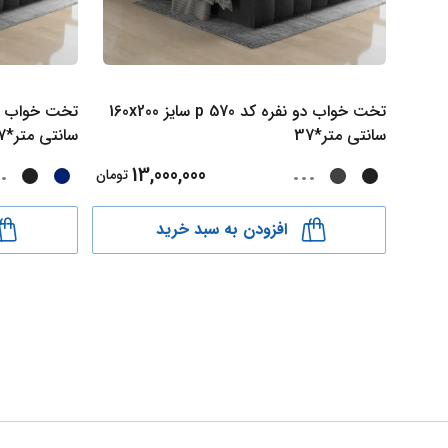
تخت خواب دو نفره کد p 570 سایز 160x200
سانتی متر*37
سانتی متر*517
.
...
13,000,000
تومان
افزودن به سبد خرید