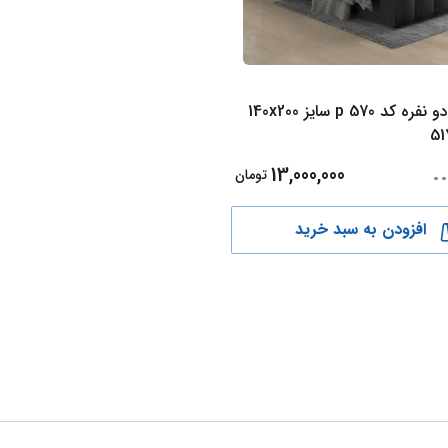
تخت خواب دو نفره کد p 570 سایز 140x200
..
13,000,000
تومان
افزودن به سبد خرید