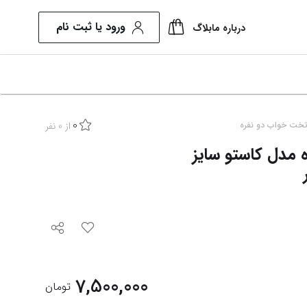
ورود یا ثبت نام
درباره ما
بلاگ
0
از
0
نفر
خت خواب دو نفره
مدل کاستو سایز
7,500,000
تومان