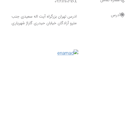
شماره تماس
09197702768
آدرس
ادرس تهران بزرگراه آیت اله سعیدی جنب
مترو آزادگان خیابان حیدری گاراژ شهریاری
Powered By