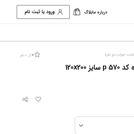
ورود یا ثبت نام
درباره ما
بلاگ
0
از
0
نفر
خت خواب دو نفره
تخت خواب دونفره کد p 570 سایز 120x200