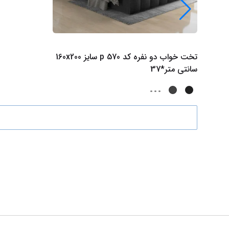
تخت خواب دو نفره کد p 570 سایز 160x200
سانتی متر*37
...