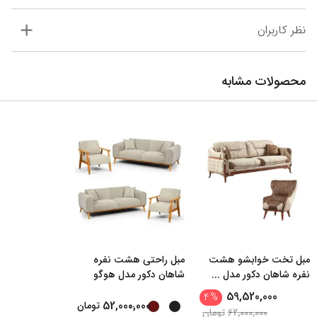
نظر کاربران
محصولات مشابه
مبل تخت خوابشو هشت
مبل راحتی هشت نفره
نفره شاهان دکور مدل
...
شاهان دکور مدل هوگو
59,520,000
4
%
...
52,000,000
تومان
62,000,000
تومان